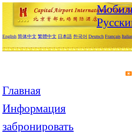
Мобиль
Русски
English
简体中文
繁體中文
日本語
한국어
Deutsch
Français
Itali
Главная
Информация
забронировать