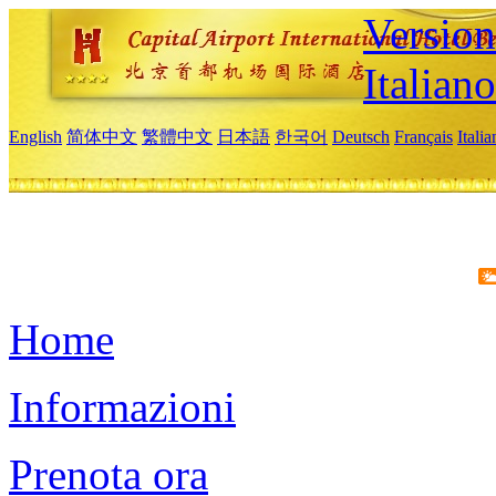
Version
Italiano
English
简体中文
繁體中文
日本語
한국어
Deutsch
Français
Itali
Home
Informazioni
Prenota ora