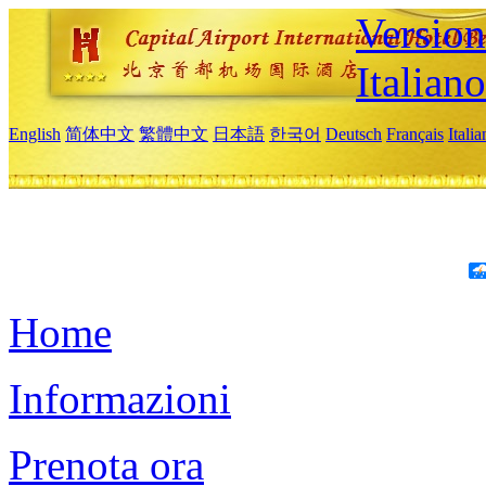
Version
Italiano
English
简体中文
繁體中文
日本語
한국어
Deutsch
Français
Itali
Home
Informazioni
Prenota ora