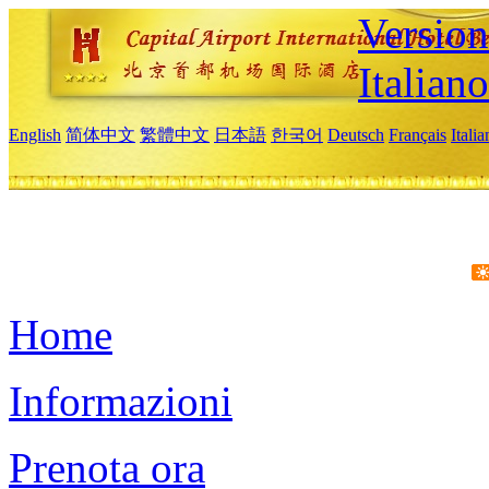
Version
Italiano
English
简体中文
繁體中文
日本語
한국어
Deutsch
Français
Itali
Home
Informazioni
Prenota ora