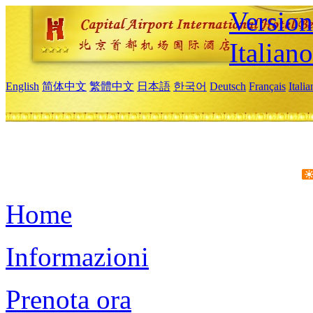
Version
Italiano
English
简体中文
繁體中文
日本語
한국어
Deutsch
Français
Itali
Home
Informazioni
Prenota ora