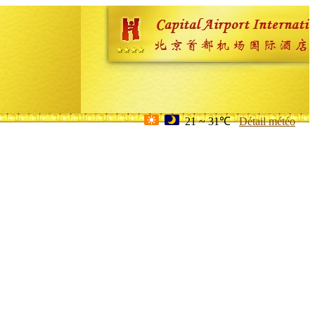
21 ~ 31℃
Détail météo