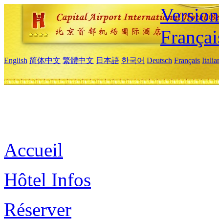
Versio
Françai
English
简体中文
繁體中文
日本語
한국어
Deutsch
Français
Itali
Accueil
Hôtel Infos
Réserver