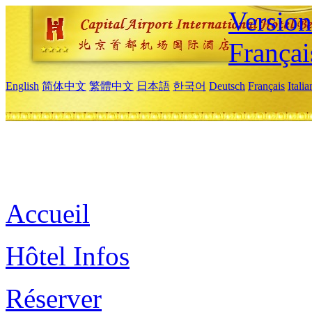
Versio
Françai
English
简体中文
繁體中文
日本語
한국어
Deutsch
Français
Itali
Accueil
Hôtel Infos
Réserver