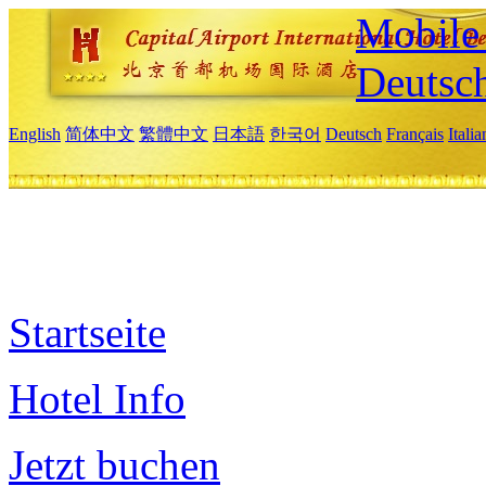
Mobile 
Deutsc
English
简体中文
繁體中文
日本語
한국어
Deutsch
Français
Itali
Startseite
Hotel Info
Jetzt buchen