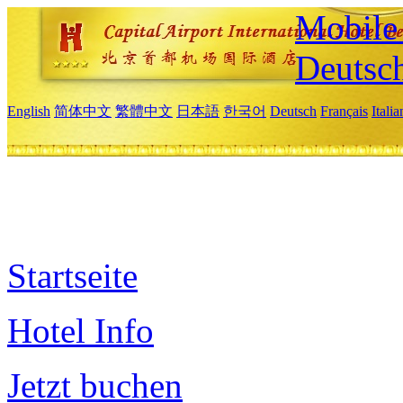
Mobile 
Deutsc
English
简体中文
繁體中文
日本語
한국어
Deutsch
Français
Itali
Startseite
Hotel Info
Jetzt buchen