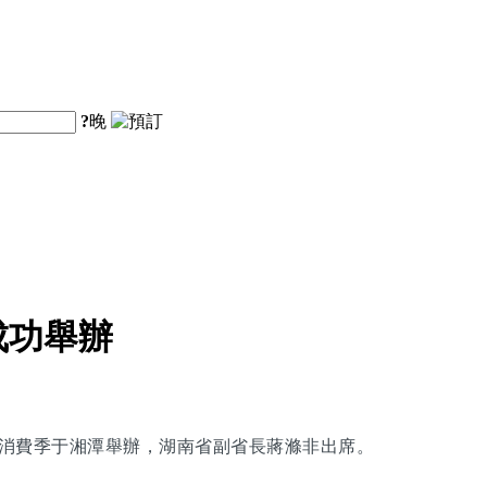
?
晚
成功舉辦
旅購物消費季于湘潭舉辦，湖南省副省長蔣滌非出席。