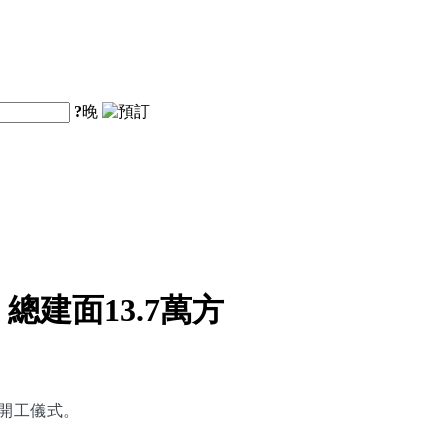
?
晚
建面13.7萬方
大開工儀式。